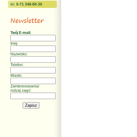
tel.
0-71 348-60-30
Twój E-mail:
Imię:
Nazwisko:
Telefon:
Miasto:
Zainteresowania/
rodzaj zajęć: