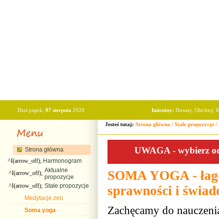
Dziś piątek,
07 sierpnia
2026
Imieniny:
Donaty, Olechny, K
Jesteś tutaj:
Strona główna
/
Stałe propozycje
/
UWAGA - wybierz odp
Strona główna
^I(arrow_off);
Harmonogram
Aktualne
SOMA YOGA - łagod
^I(arrow_off);
propozycje
^I(arrow_off);
Stałe propozycje
sprawności i świad
Medytacje zen
Zachęcamy do nauczenia
Soma yoga