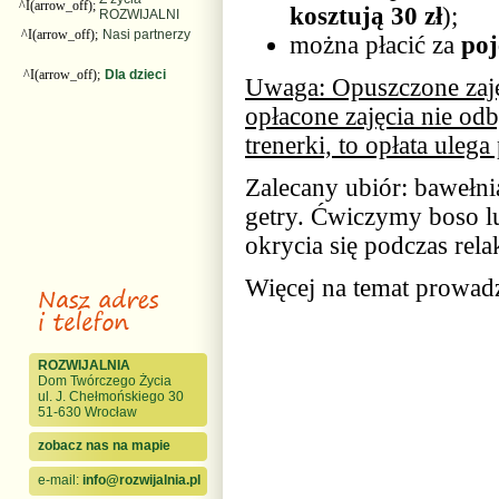
^I(arrow_off);
kosztują 30 zł
);
ROZWIJALNI
^I(arrow_off);
Nasi partnerzy
można płacić za
poj
^I(arrow_off);
Dla dzieci
Uwaga: Opuszczone zajęc
opłacone zajęcia nie od
trenerki, to opłata ulega
Zalecany ubiór: bawełni
getry. Ćwiczymy boso lu
okrycia się podczas rela
Więcej na temat prowadz
ROZWIJALNIA
Dom Twórczego Życia
ul. J. Chełmońskiego 30
51-630 Wrocław
zobacz nas na mapie
e-mail:
info@rozwijalnia.pl