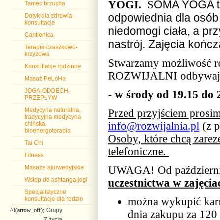
OMA YOGA to 
YOGI.
S
Taniec brzucha
odpowiednia dla osób
Dotyk dla zdrowia -
konsultacje
niedomogi ciała, a pr
Cantienica
nastrój. Zajęcia kończ
Terapia czaszkowo-
krzyżowa
Stwarzamy możliwość re
Konsultacje rodzinne
ROZWIJALNI odbywają s
Masaż PeLoHa
JOGA-ODDECH-
-
w środy od 19.15 do 
PRZEPŁYW
Medycyna naturalna,
Przed przyjściem prosi
tradycyjna medycyna
info@rozwijalnia.pl
(z p
chińska,
bioenergoterapia
Osoby, które chcą zarez
Tai Chi
telefoniczne.
Fitness
Masaże ajurwedyjskie
UWAGA! Od październik
Wstęp do ashtanga jogi
uczestnictwa w zajęcia
Specjalistyczne
konsultacje dla rodzin
można wykupić karne
^I(arrow_off);
Grupy
dnia zakupu za 120 
Z życia