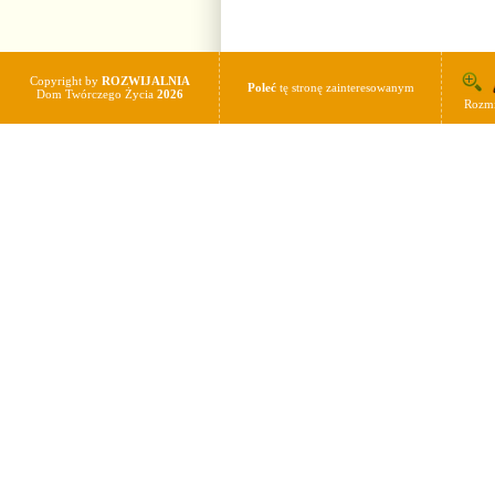
Copyright by
ROZWIJALNIA
Poleć
tę stronę zainteresowanym
Dom Twórczego Życia
2026
Rozmi