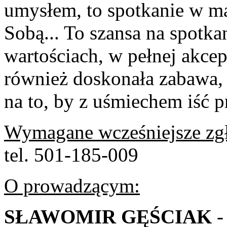
umysłem, to spotkanie w m
Sobą... To szansa na spotk
wartościach, w pełnej akcept
również doskonała zabawa, k
na to, by z uśmiechem iść p
Wymagane wcześniejsze zgł
tel. 501-185-009
O prowadzącym:
SŁAWOMIR GĘŚCIAK
-