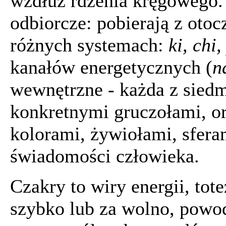
wzdłuż rdzenia kręgowego. 
odbiorcze: pobierają z oto
różnych systemach:
ki, chi
kanałów energetycznych (
n
wewnętrzne - każda z siedm
konkretnymi gruczołami, 
kolorami, żywiołami, sfera
świadomości człowieka.
Czakry to wiry energii, tot
szybko lub za wolno, powod