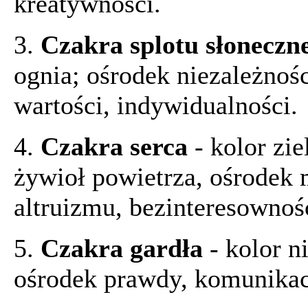
kreatywności.
3.
Czakra splotu słonecz
ognia; ośrodek niezależnośc
wartości, indywidualności.
4.
Czakra serca
- kolor zie
żywioł powietrza, ośrodek m
altruizmu, bezinteresownośc
5.
Czakra gardła
- kolor n
ośrodek prawdy, komunikacj