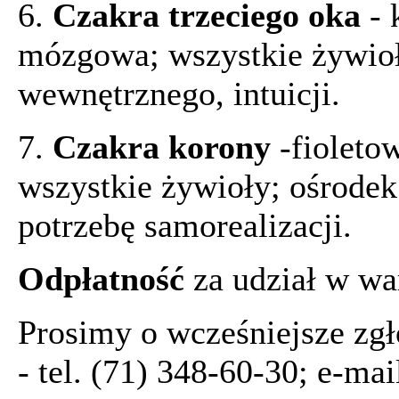
6.
Czakra trzeciego oka
- 
mózgowa; wszystkie żywioł
wewnętrznego, intuicji.
7.
Czakra korony
-fioleto
wszystkie żywioły; ośrodek
potrzebę samorealizacji.
Odpłatność
za udział w war
Prosimy o wcześniejsze zgł
- tel. (71) 348-60-30; e-ma