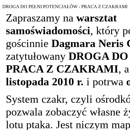
DROGA DO PEŁNI POTENCJAŁÓW - PRACA Z CZAKRAMI
Zapraszamy na
warsztat
samoświadomości
, który 
gościnnie
Dagmara Neris 
zatytułowany
DROGA DO 
PRACA Z CZAKRAMI
, 
listopada 2010 r.
i potrwa
System czakr, czyli ośrodk
pozwala zobaczyć własne ży
lotu ptaka. Jest niczym ma