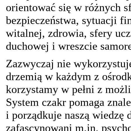
orientować się w różnych s
bezpieczeństwa, sytuacji f
witalnej, zdrowia, sfery uc
duchowej i wreszcie samore
Zazwyczaj nie wykorzystuje
drzemią w każdym z ośrodkó
korzystamy w pełni z możli
System czakr pomaga znaleź
i porządkuje naszą wiedzę 
zafascynowani m.in. psycho