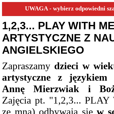
UWAGA - wybierz odpowiedni szabl
1,2,3... PLAY WITH 
ARTYSTYCZNE Z NA
ANGIELSKIEGO
Zapraszamy
dzieci w wie
artystyczne z językiem
Annę Mierzwiak i Boż
Zajęcia pt. "1,2,3... PLA
ze mną) odbywają się
w so